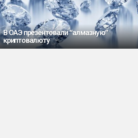
В ОАЭ презентовали “алмазную”
криптовалюту