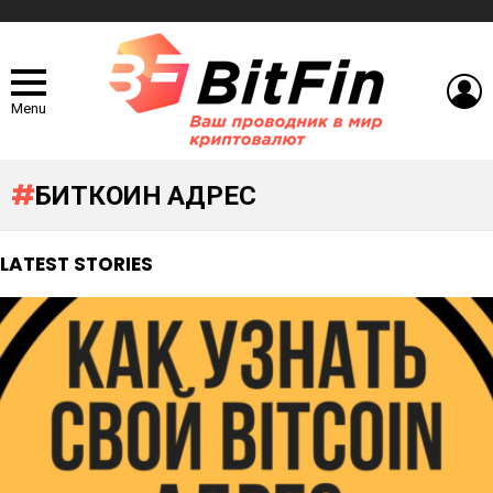
L
Menu
БИТКОИН АДРЕС
LATEST STORIES