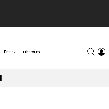
SEARCH
L
Биткоин
Ethereum
Й