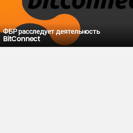
ФБР расследует деятельность
BitConnect