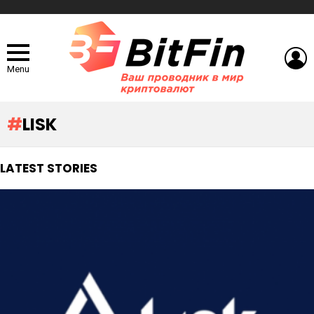
L
Menu
LISK
LATEST STORIES