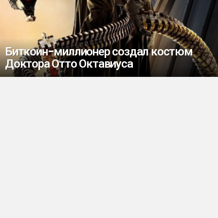
Биткоин-миллионер создал костюм
Доктора Отто Октавиуса