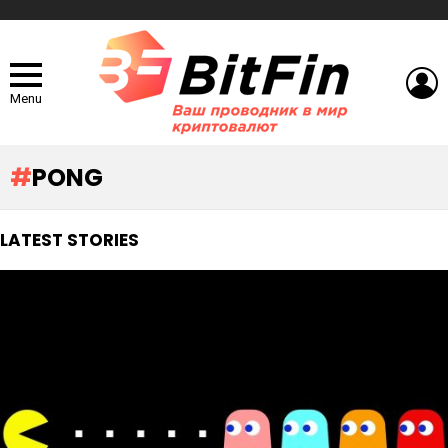
L
Menu
PONG
LATEST STORIES