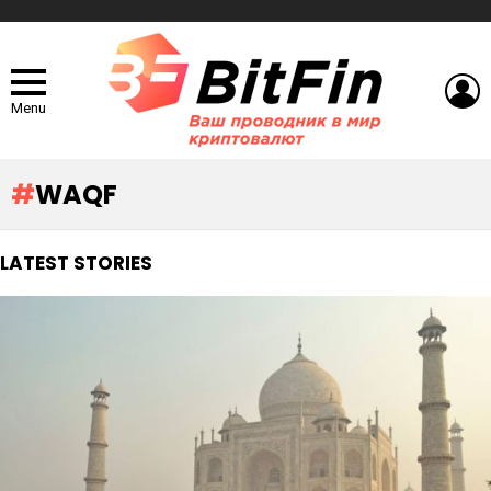
L
Menu
WAQF
LATEST STORIES