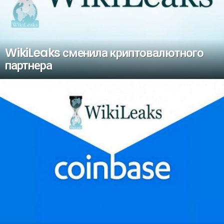
WikiLeaks сменила криптовалютного
партнера