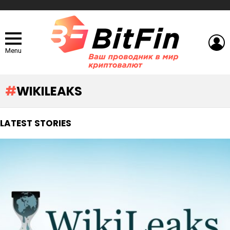
L
Menu
WIKILEAKS
LATEST STORIES