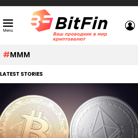
L
Menu
МММ
LATEST STORIES