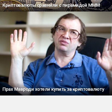
Криптовалюты сравнили с пирамидой МММ
Прах Мавроди хотели купить за криптовалюту